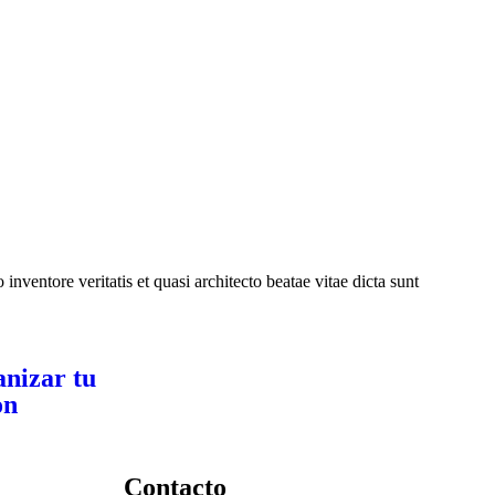
Dis
Adv
Top
Me
ventore veritatis et quasi architecto beatae vitae dicta sunt
Sed 
exp
nizar tu
on
Contacto