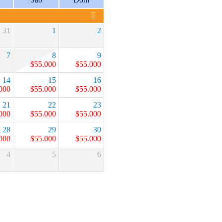
31
1
2
7
8
9
$
55.000
$
55.000
14
15
16
000
$
55.000
$
55.000
21
22
23
000
$
55.000
$
55.000
28
29
30
000
$
55.000
$
55.000
4
5
6