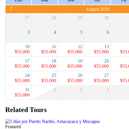
August 2026
27
28
29
30
3
4
5
6
10
11
12
13
$
55.000
$
55.000
$
55.000
$
55.000
$
55.
17
18
19
20
$
55.000
$
55.000
$
55.000
$
55.000
$
55.
24
25
26
27
$
55.000
$
55.000
$
55.000
$
55.000
$
55.
31
1
2
3
$
55.000
Related Tours
Featured