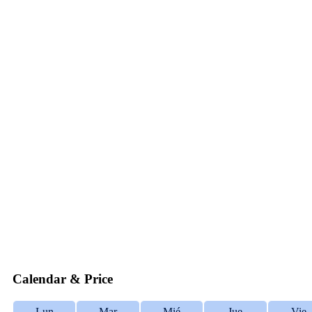
Calendar & Price
Lun
Mar
Mié
Jue
Vie